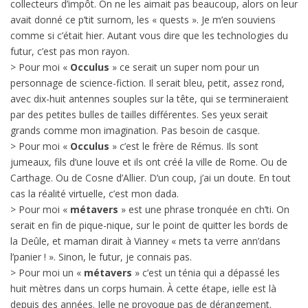
collecteurs d’impôt. On ne les aimait pas beaucoup, alors on leur
avait donné ce p’tit surnom, les « quests ». Je m’en souviens
comme si c’était hier. Autant vous dire que les technologies du
futur, c’est pas mon rayon.
> Pour moi «
Occulus
» ce serait un super nom pour un
personnage de science-fiction. Il serait bleu, petit, assez rond,
avec dix-huit antennes souples sur la tête, qui se termineraient
par des petites bulles de tailles différentes. Ses yeux serait
grands comme mon imagination. Pas besoin de casque.
> Pour moi «
Occulus
» c’est le frère de Rémus. Ils sont
jumeaux, fils d’une louve et ils ont créé la ville de Rome. Ou de
Carthage. Ou de Cosne d’Allier. D’un coup, j’ai un doute. En tout
cas la réalité virtuelle, c’est mon dada.
> Pour moi «
métavers
» est une phrase tronquée en ch’ti. On
serait en fin de pique-nique, sur le point de quitter les bords de
la Deûle, et maman dirait à Vianney « mets ta verre ann’dans
l’panier ! ». Sinon, le futur, je connais pas.
> Pour moi un «
métavers
» c’est un ténia qui a dépassé les
huit mètres dans un corps humain. À cette étape, ielle est là
depuis des années. Ielle ne provoque pas de dérangement.