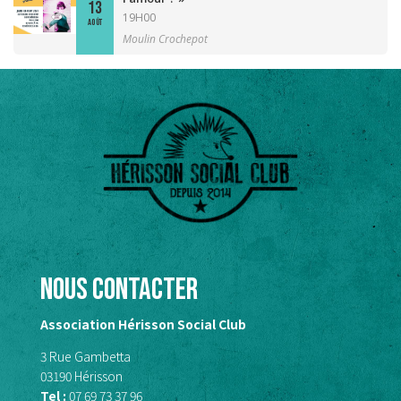
13
19H00
AOÛT
Moulin Crochepot
Nous contacter
Association Hérisson Social Club
3 Rue Gambetta
03190 Hérisson
Tel :
07 69 73 37 96