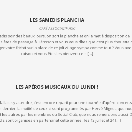
LES SAMEDIS PLANCHA
CAFÉ ASSOCIATIF HSC
dis soir des beaux jours, on sort la plancha et on la met à disposition de
s êtes de passage à Hérisson et vous vous dîtes que c’est plus chouette 
er votre frichti sur la place de ce joli village sympa comme tout ? Vous ave
raison et vous êtes les bienvenu-e-s […]
LES APÉROS MUSICAUX DU LUNDI !
il fallait s’y attendre, c’est encore reparti pour une tournée d’apéro-concerts
n dernier, la moitié de ceux-ci sont programmés par Hervé Mignot, que no
t les autres par les membres du Social Club, que nous remercions aussi !
dis sont organisés en partenariat cette année : les 13 juillet et 24 […]