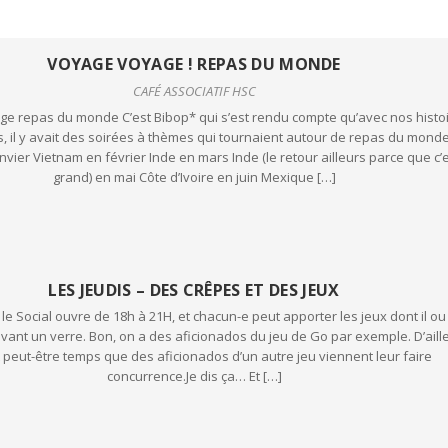
VOYAGE VOYAGE ! REPAS DU MONDE
CAFÉ ASSOCIATIF HSC
e repas du monde C’est Bibop* qui s’est rendu compte qu’avec nos histo
, il y avait des soirées à thèmes qui tournaient autour de repas du monde
vier Vietnam en février Inde en mars Inde (le retour ailleurs parce que c’
grand) en mai Côte d’Ivoire en juin Mexique […]
LES JEUDIS – DES CRÊPES ET DES JEUX
 le Social ouvre de 18h à 21H, et chacun-e peut apporter les jeux dont il ou 
vant un verre. Bon, on a des aficionados du jeu de Go par exemple. D’aill
it peut-être temps que des aficionados d’un autre jeu viennent leur faire
concurrence.Je dis ça… Et […]