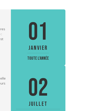
01
ires
 :
est
JANVIER
Toute l'année
02
elle
eurs
JUILLET