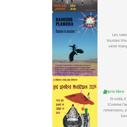
Les same
toustes.Vou
venir mang
prix libre
Et voilà, 
!Comme l’a
remercions, e
lun