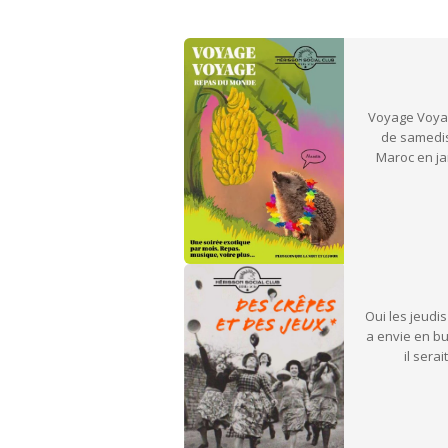
Voyage Voyag
de samedis
Maroc en jan
Oui les jeudis
a envie en bu
il sera