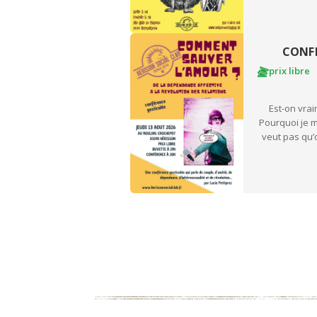
CONFÉ
prix libre
Est-on vra
Pourquoi je m
veut pas qu’