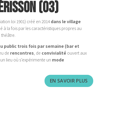
ÉRISSON (03)
iation loi 1901) créé en 2014
dans le village
é à la fois par les caractéristiques propres au
 théâtre.
au
public trois fois par semaine (bar et
ieu de
rencontres
, de
convivialité
ouvert aux
i un lieu où s’expérimente un
mode
EN SAVOIR PLUS