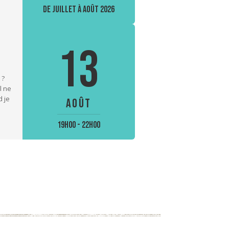
De juillet à août 2026
13
 ?
l ne
d je
AOÛT
19H00 - 22H00