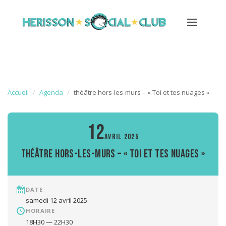
Accueil
Agenda
théâtre hors-les-murs – « Toi et tes nuages »
12
AVRIL 2025
théâtre hors-les-murs – « Toi et tes nuages »
DATE
samedi 12 avril 2025
HORAIRE
18H30 — 22H30