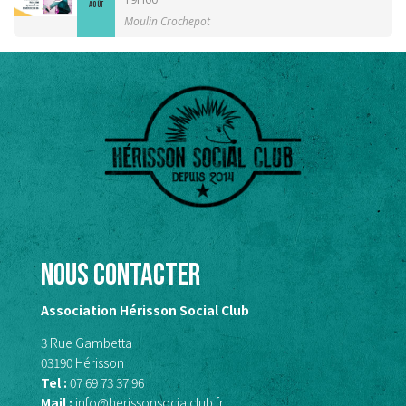
AOÛT
Moulin Crochepot
Nous contacter
Association Hérisson Social Club
3 Rue Gambetta
03190 Hérisson
Tel :
07 69 73 37 96
Mail :
info@herissonsocialclub.fr