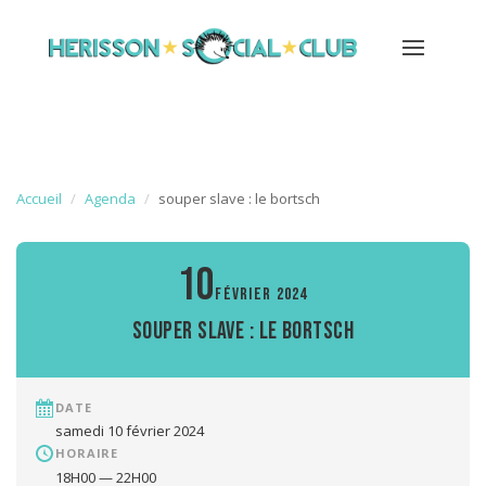
Accueil
Agenda
souper slave : le bortsch
10
FÉVRIER 2024
souper slave : le bortsch
DATE
samedi 10 février 2024
HORAIRE
18H00 — 22H00