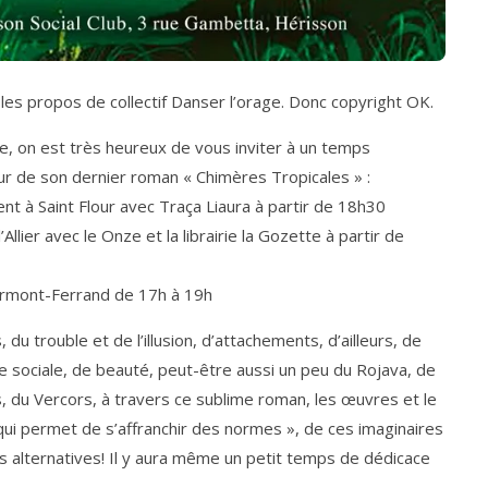
les propos de collectif Danser l’orage. Donc copyright OK.
ge, on est très heureux de vous inviter à un temps
r de son dernier roman « Chimères Tropicales » :
 Vent à Saint Flour avec Traça Liaura à partir de 18h30
Allier avec le Onze et la librairie la Gozette à partir de
 Clermont-Ferrand de 17h à 19h
du trouble et de l’illusion, d’attachements, d’ailleurs, de
gie sociale, de beauté, peut-être aussi un peu du Rojava, de
, du Vercors, à travers ce sublime roman, les œuvres et le
 qui permet de s’affranchir des normes », de ces imaginaires
les alternatives! Il y aura même un petit temps de dédicace