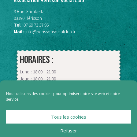
Association Hérisson Social Club
3 Rue Gambetta
03190 Hérisson
Tel :
07 69 73 37 96
Mail :
info@herissonsocialclub.fr
Horaires :
Lundi : 18:00 – 21:00
Jeudi : 18:00 – 21:00
Vendredi : 09:00 – 13:00
Samedi : 18:00 – 00:00
Nous utilisons des cookies pour optimiser notre site web et notre
service.
Tous les cookies
Refuser
© 2023 Hérisson Social Club – Site réalisé par
Yves