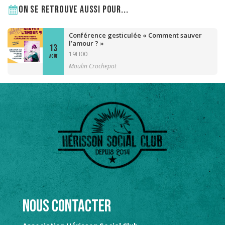
On se retrouve aussi pour...
Conférence gesticulée « Comment sauver
l’amour ? »
13
19H00
AOÛT
Moulin Crochepot
Nous contacter