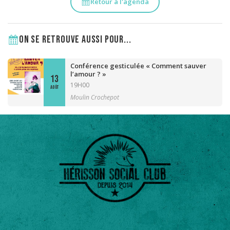
Retour à l'agenda
On se retrouve aussi pour...
Conférence gesticulée « Comment sauver
l’amour ? »
13
19H00
AOÛT
Moulin Crochepot