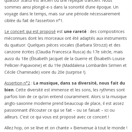
quatuor Stanzi est ancien ou une réplique d’ancien. Nous
sommes ainsi plongé-e-s dans la sonorité d’une époque. Un
voyage dans le temps, mais sur une période nécessairement
ciblée du fait de l’assertion n°1.
Le concert qui est proposé
est
une rareté
: des compositrices
méconnues dont les morceaux ont été adaptés aux instruments
du quatuor. Quelques pièces vocales (Barbara Strozzi) et des
canzone écrites (Claudia Francesca Rusca) du 17e siècle, mais
aussi du 18e (Élisabeth Jacquet de la Guerre et Élisabeth-Louise
Pellicier-Papavoine) et du 19e (Maddalena Lombardini Sirmen et
Cécile Chaminade) voire du 20e (surprise !).
Assertion n°2
:
La musique, dans sa diversité, nous fait du
bien
. Cette diversité est immense et les sons, les rythmes sont
parfois loin de ce qu’on entend couramment. Alors si la musique
anglo-saxonne moderne prend beaucoup de place, il est assez
passionnant d’écouter ce qui se fait – ou se faisait – ici ou
ailleurs. C’est ce qui vous est proposé avec ce concert !
Allez hop, on se lève et on chante « Bienvenue à tout le monde !