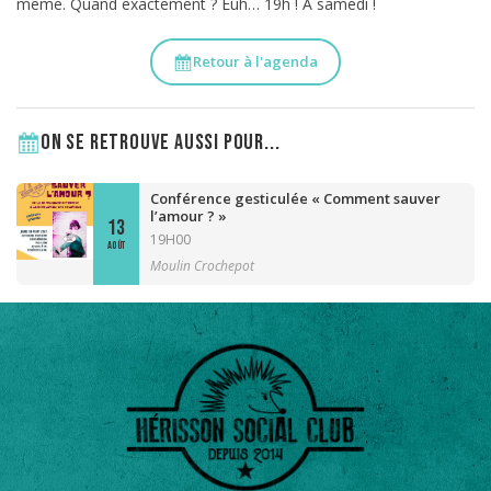
même. Quand exactement ? Euh… 19h ! À samedi !
Retour à l'agenda
On se retrouve aussi pour...
Conférence gesticulée « Comment sauver
l’amour ? »
13
19H00
AOÛT
Moulin Crochepot