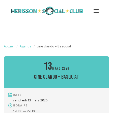
Accueil
Agenda
ciné clando – Basquiat
13
MARS 2026
ciné clando – Basquiat
DATE
vendredi 13 mars 2026
HORAIRE
19H00 — 22H00