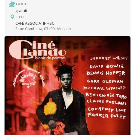
TARIF
gratuit
LIEU
CAFÉ ASSOCIATIF HSC
3 rue Gambetta, 03190 Hérisson