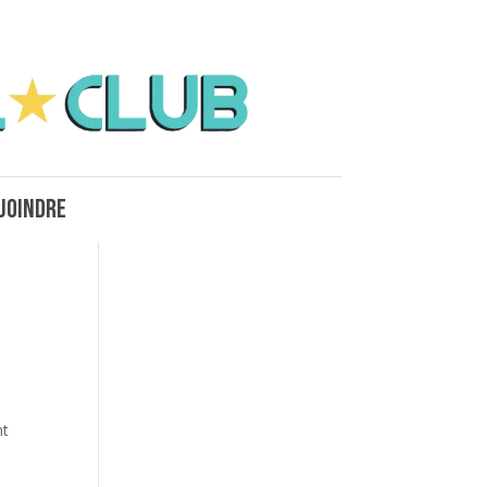
joindre
e
nt