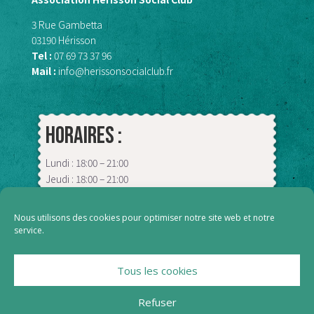
3 Rue Gambetta
03190 Hérisson
Tel :
07 69 73 37 96
Mail :
info@herissonsocialclub.fr
Horaires :
Lundi : 18:00 – 21:00
Jeudi : 18:00 – 21:00
Vendredi : 09:00 – 13:00
Samedi : 18:00 – 00:00
Nous utilisons des cookies pour optimiser notre site web et notre
service.
Tous les cookies
Refuser
© 2023 Hérisson Social Club – Site réalisé par
Yves